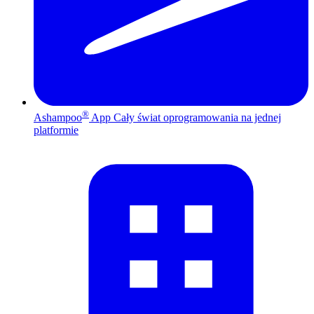
®
Ashampoo
App
Cały świat oprogramowania na jednej
platformie