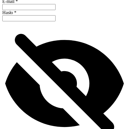
E-mail
*
Hasło
*