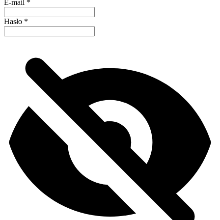
E-mail
*
Hasło
*