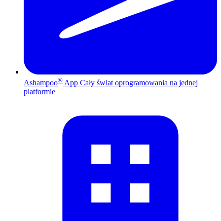
®
Ashampoo
App
Cały świat oprogramowania na jednej
platformie