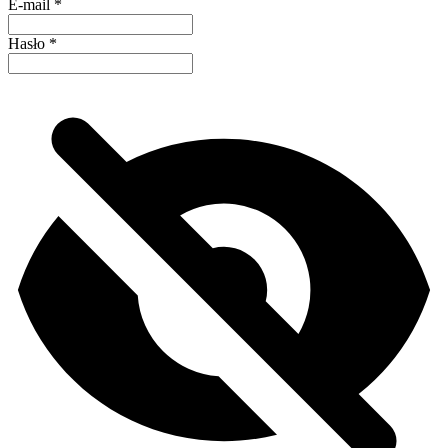
E-mail
*
Hasło
*