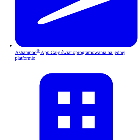
®
Ashampoo
App
Cały świat oprogramowania na jednej
platformie