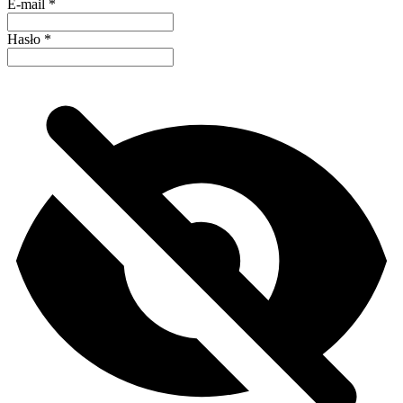
E-mail
*
Hasło
*