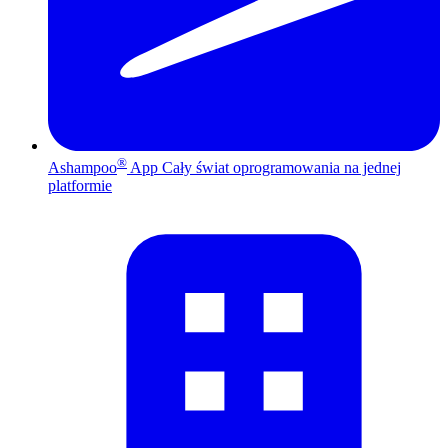
®
Ashampoo
App
Cały świat oprogramowania na jednej
platformie