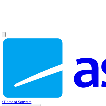
//
Home of Software