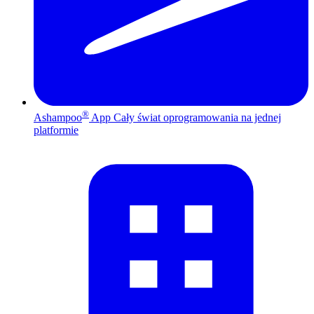
®
Ashampoo
App
Cały świat oprogramowania na jednej
platformie