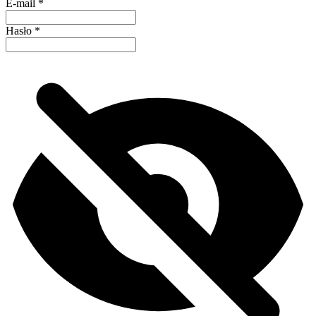
E-mail
*
Hasło
*