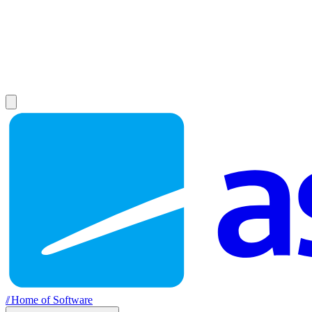
//
Home of Software