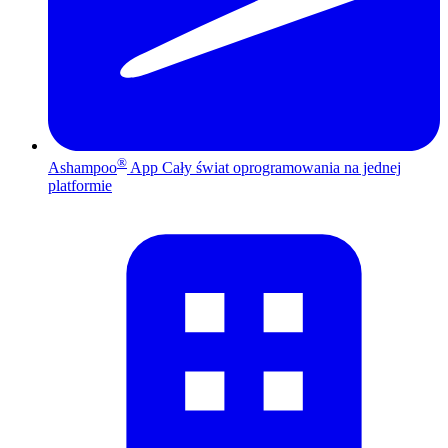
®
Ashampoo
App
Cały świat oprogramowania na jednej
platformie