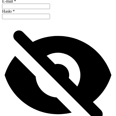
E-mail
*
Hasło
*