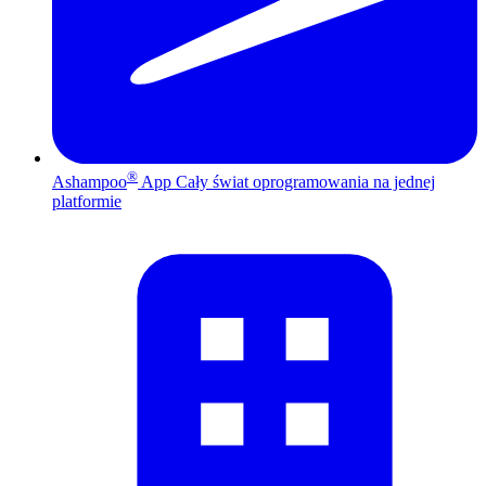
®
Ashampoo
App
Cały świat oprogramowania na jednej
platformie