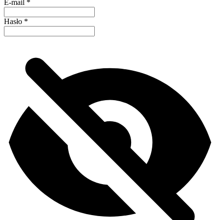
E-mail
*
Hasło
*