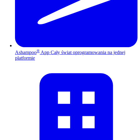
®
Ashampoo
App
Cały świat oprogramowania na jednej
platformie