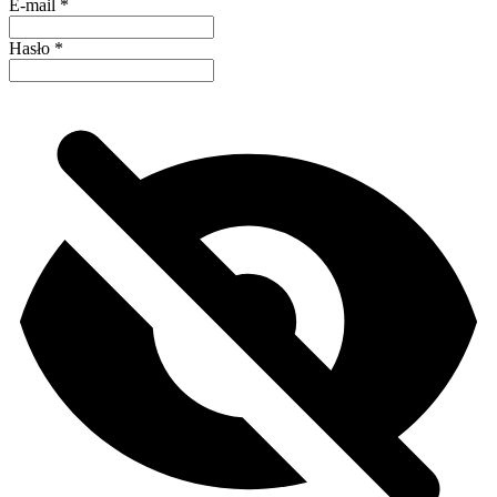
E-mail
*
Hasło
*