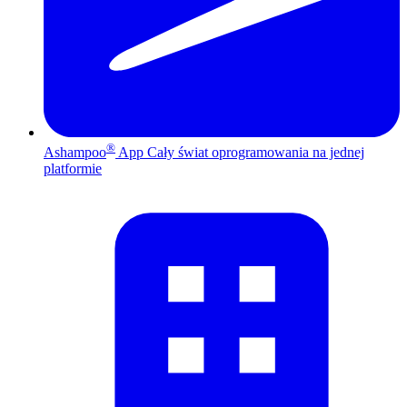
®
Ashampoo
App
Cały świat oprogramowania na jednej
platformie