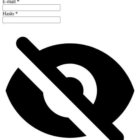
E-mail
*
Hasło
*