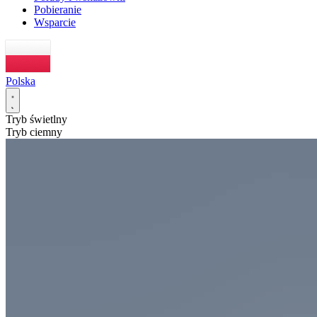
Pobieranie
Wsparcie
Polska
Tryb świetlny
Tryb ciemny