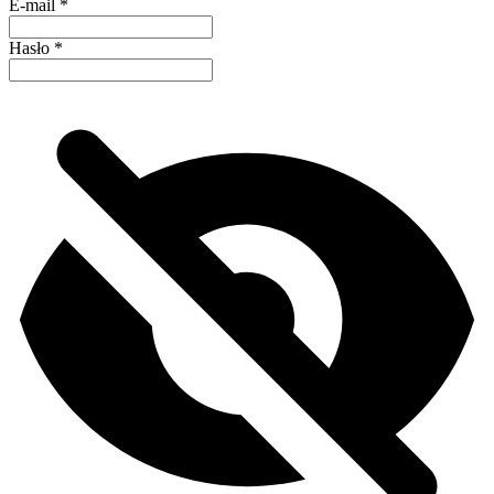
E-mail
*
Hasło
*