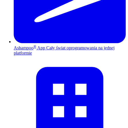
®
Ashampoo
App
Cały świat oprogramowania na jednej
platformie