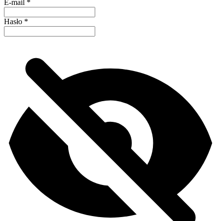
E-mail
*
Hasło
*