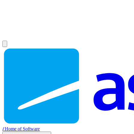
//
Home of Software