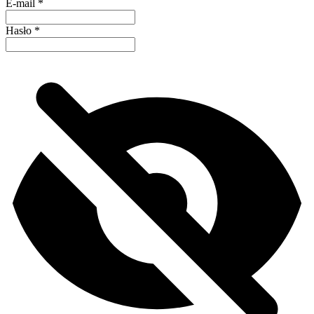
E-mail
*
Hasło
*