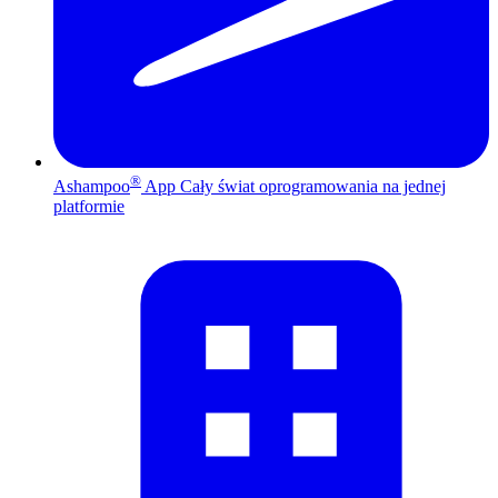
®
Ashampoo
App
Cały świat oprogramowania na jednej
platformie