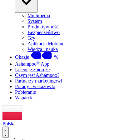
Multimedia
System
Produktywność
Bezpieczeństwo
Gry
Aplikacje Mobilne
Wiedza i nauka
Okazje
%
®
Ashampoo
App
Licencje zbiorcze
Czym jest Ashampoo?
Partnerzy marketingowi
Porady i wskazówki
Pobieranie
Wsparcie
Polska