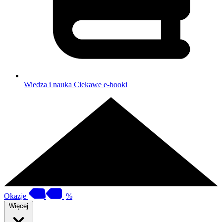
Wiedza i nauka
Ciekawe e-booki
Okazje
%
Więcej