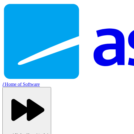
//
Home of Software