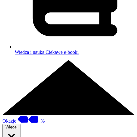
Wiedza i nauka
Ciekawe e-booki
Okazje
%
Więcej