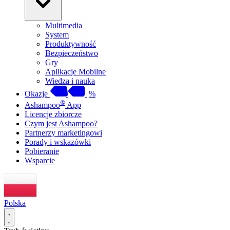
Multimedia
System
Produktywność
Bezpieczeństwo
Gry
Aplikacje Mobilne
Wiedza i nauka
Okazje
%
®
Ashampoo
App
Licencje zbiorcze
Czym jest Ashampoo?
Partnerzy marketingowi
Porady i wskazówki
Pobieranie
Wsparcie
Polska