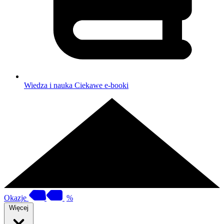
Wiedza i nauka
Ciekawe e-booki
Okazje
%
Więcej