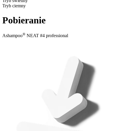
Tryb świetlny
Tryb ciemny
Pobieranie
®
Ashampoo
NEAT #4 professional