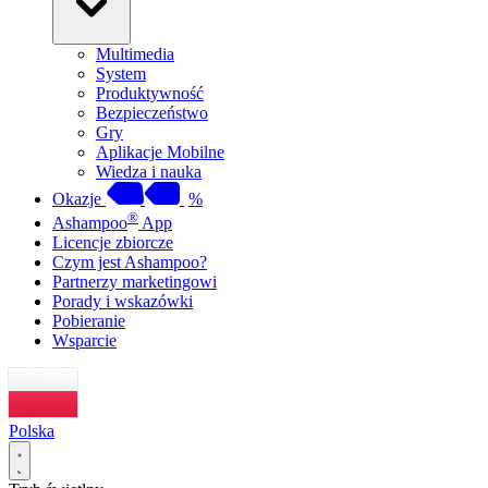
Multimedia
System
Produktywność
Bezpieczeństwo
Gry
Aplikacje Mobilne
Wiedza i nauka
Okazje
%
®
Ashampoo
App
Licencje zbiorcze
Czym jest Ashampoo?
Partnerzy marketingowi
Porady i wskazówki
Pobieranie
Wsparcie
Polska