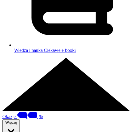
Wiedza i nauka
Ciekawe e-booki
Okazje
%
Więcej