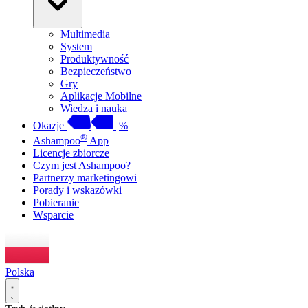
Multimedia
System
Produktywność
Bezpieczeństwo
Gry
Aplikacje Mobilne
Wiedza i nauka
Okazje
%
®
Ashampoo
App
Licencje zbiorcze
Czym jest Ashampoo?
Partnerzy marketingowi
Porady i wskazówki
Pobieranie
Wsparcie
Polska