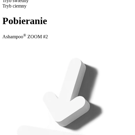
Tryb świetlny
Tryb ciemny
Pobieranie
®
Ashampoo
ZOOM #2