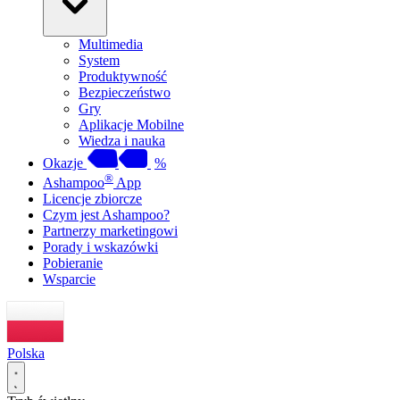
Multimedia
System
Produktywność
Bezpieczeństwo
Gry
Aplikacje Mobilne
Wiedza i nauka
Okazje
%
®
Ashampoo
App
Licencje zbiorcze
Czym jest Ashampoo?
Partnerzy marketingowi
Porady i wskazówki
Pobieranie
Wsparcie
Polska