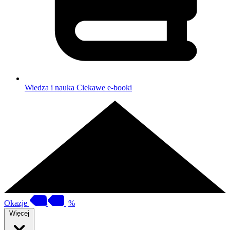
Wiedza i nauka
Ciekawe e-booki
Okazje
%
Więcej