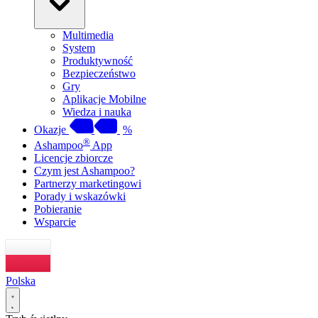
Multimedia
System
Produktywność
Bezpieczeństwo
Gry
Aplikacje Mobilne
Wiedza i nauka
Okazje
%
®
Ashampoo
App
Licencje zbiorcze
Czym jest Ashampoo?
Partnerzy marketingowi
Porady i wskazówki
Pobieranie
Wsparcie
Polska