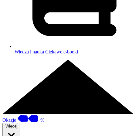
Wiedza i nauka
Ciekawe e-booki
Okazje
%
Więcej