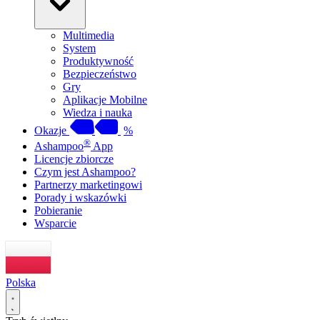
Multimedia
System
Produktywność
Bezpieczeństwo
Gry
Aplikacje Mobilne
Wiedza i nauka
Okazje
%
®
Ashampoo
App
Licencje zbiorcze
Czym jest Ashampoo?
Partnerzy marketingowi
Porady i wskazówki
Pobieranie
Wsparcie
Polska