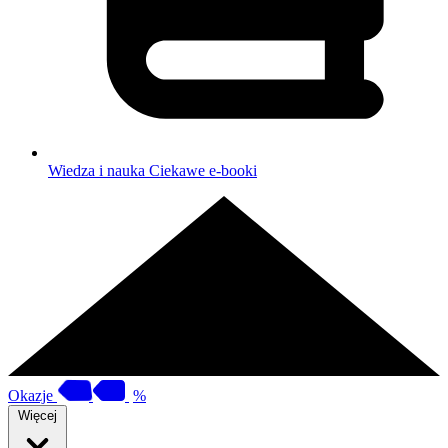
Wiedza i nauka
Ciekawe e-booki
Okazje
%
Więcej