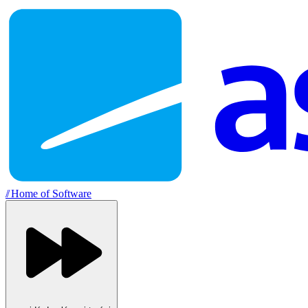
//
Home of Software