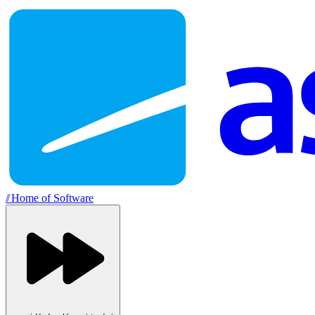
//
Home of Software