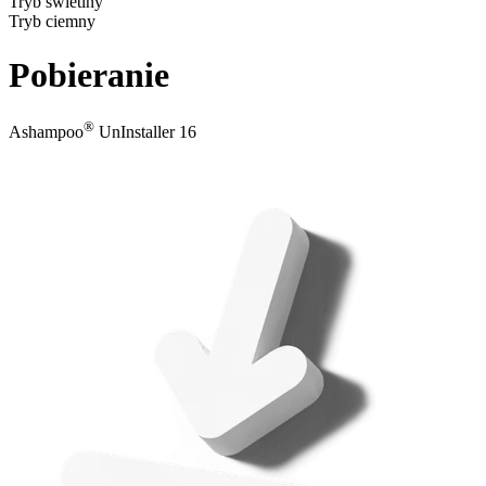
Tryb świetlny
Tryb ciemny
Pobieranie
®
Ashampoo
UnInstaller 16