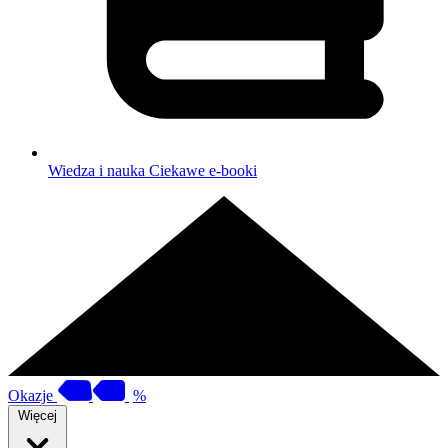
Wiedza i nauka
Ciekawe e-booki
Okazje
%
Więcej