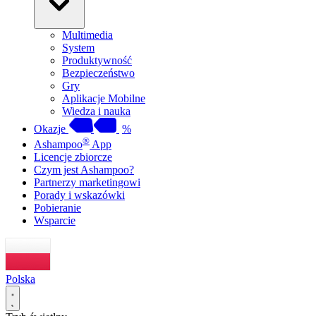
Multimedia
System
Produktywność
Bezpieczeństwo
Gry
Aplikacje Mobilne
Wiedza i nauka
Okazje
%
®
Ashampoo
App
Licencje zbiorcze
Czym jest Ashampoo?
Partnerzy marketingowi
Porady i wskazówki
Pobieranie
Wsparcie
Polska