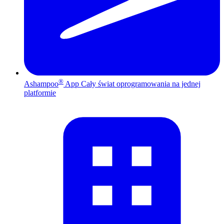
®
Ashampoo
App
Cały świat oprogramowania na jednej
platformie