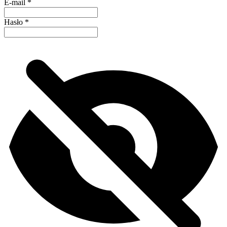
E-mail
*
Hasło
*