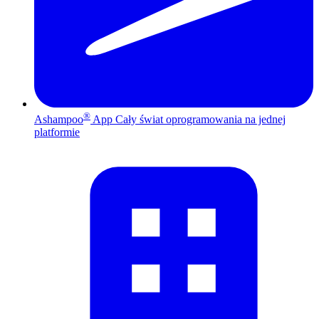
®
Ashampoo
App
Cały świat oprogramowania na jednej
platformie