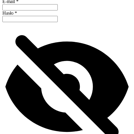
E-mail
*
Hasło
*