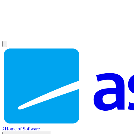
//
Home of Software