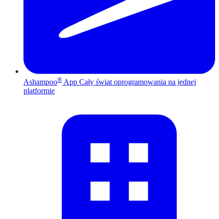
®
Ashampoo
App
Cały świat oprogramowania na jednej
platformie