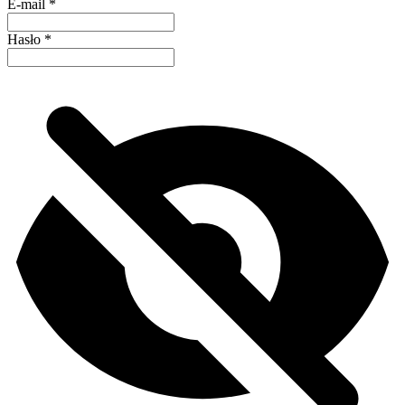
E-mail
*
Hasło
*