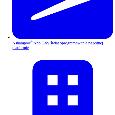
®
Ashampoo
App
Cały świat oprogramowania na jednej
platformie