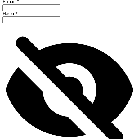
E-mail
*
Hasło
*