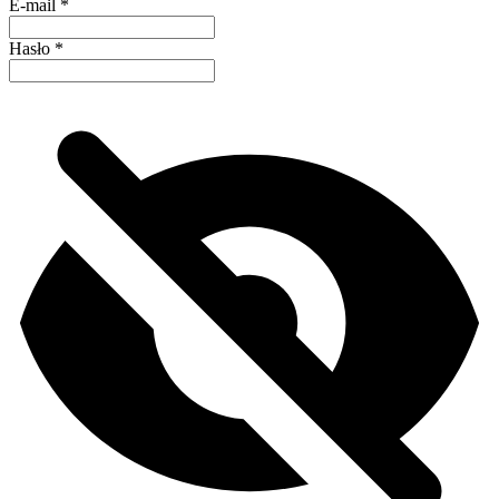
E-mail
*
Hasło
*