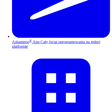
®
Ashampoo
App
Cały świat oprogramowania na jednej
platformie