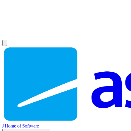
//
Home of Software