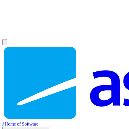
//
Home of Software