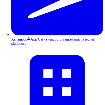
®
Ashampoo
App
Cały świat oprogramowania na jednej
platformie