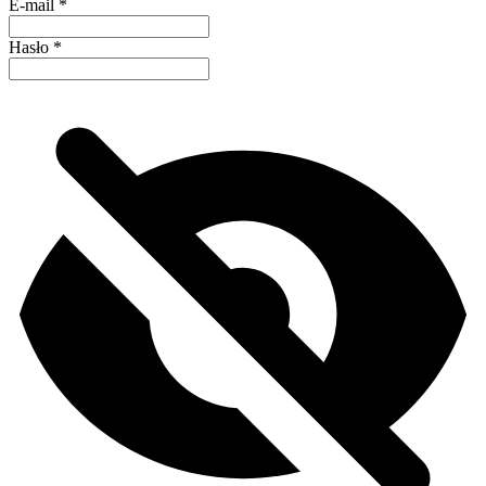
E-mail
*
Hasło
*