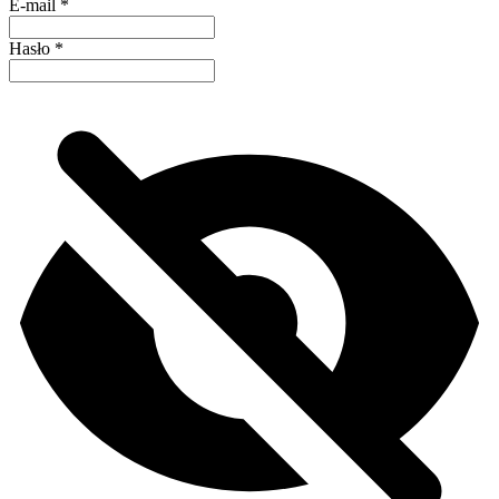
E-mail
*
Hasło
*