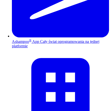
®
Ashampoo
App
Cały świat oprogramowania na jednej
platformie