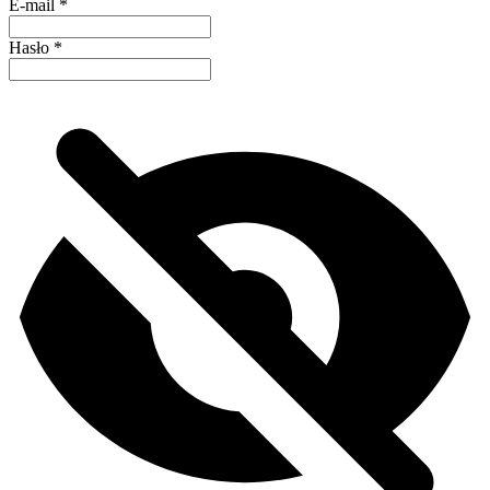
E-mail
*
Hasło
*