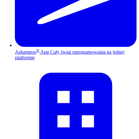
®
Ashampoo
App
Cały świat oprogramowania na jednej
platformie