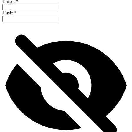
E-mail
*
Hasło
*