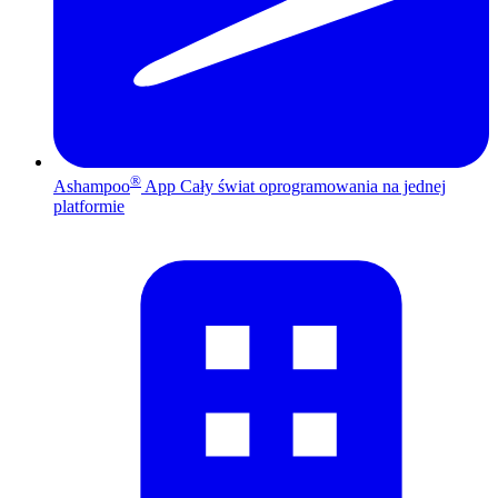
®
Ashampoo
App
Cały świat oprogramowania na jednej
platformie