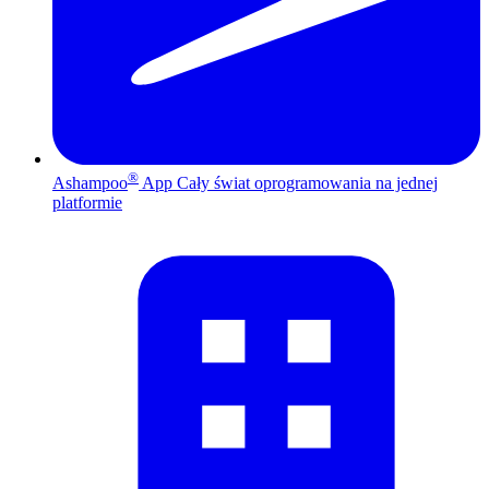
®
Ashampoo
App
Cały świat oprogramowania na jednej
platformie