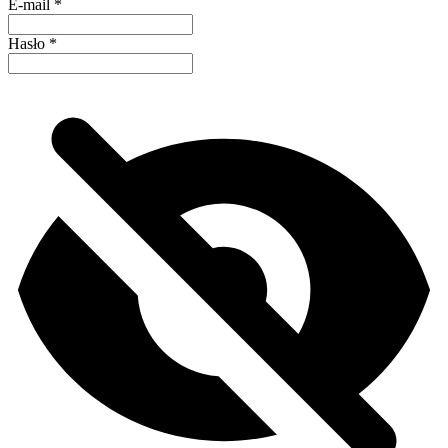
E-mail
*
Hasło
*