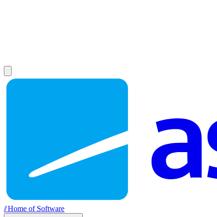
//
Home of Software