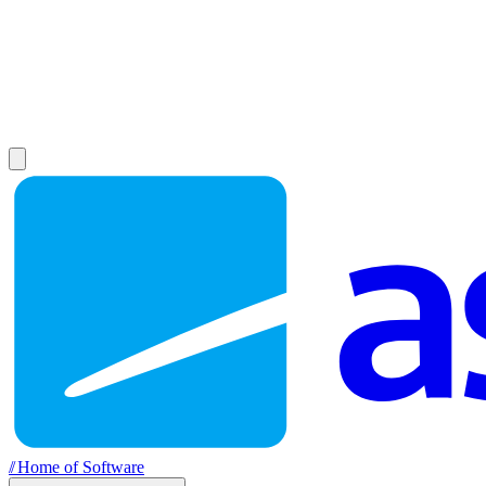
//
Home of Software