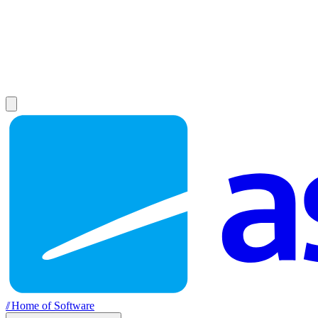
//
Home of Software