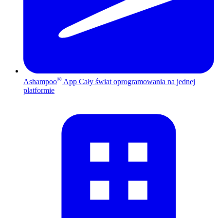
®
Ashampoo
App
Cały świat oprogramowania na jednej
platformie