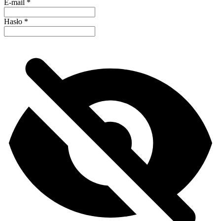
E-mail
*
Hasło
*