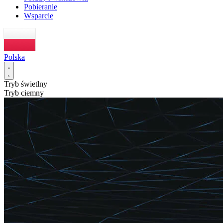
Pobieranie
Wsparcie
Polska
Tryb świetlny
Tryb ciemny