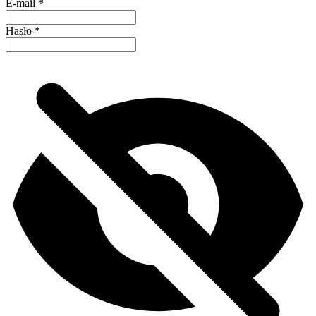
E-mail
*
Hasło
*