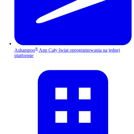
®
Ashampoo
App
Cały świat oprogramowania na jednej
platformie