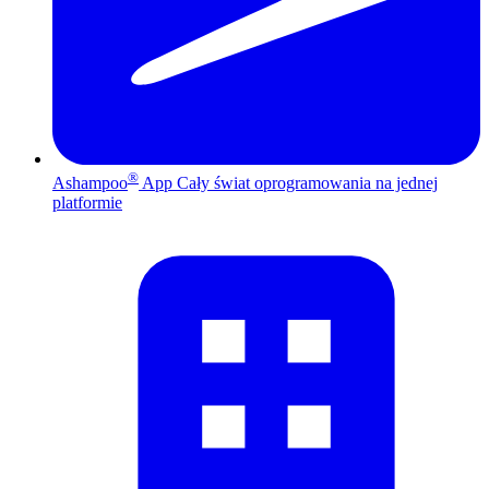
®
Ashampoo
App
Cały świat oprogramowania na jednej
platformie