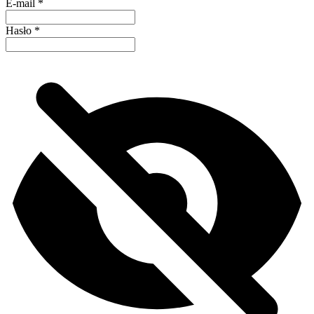
E-mail
*
Hasło
*