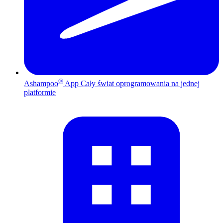
®
Ashampoo
App
Cały świat oprogramowania na jednej
platformie