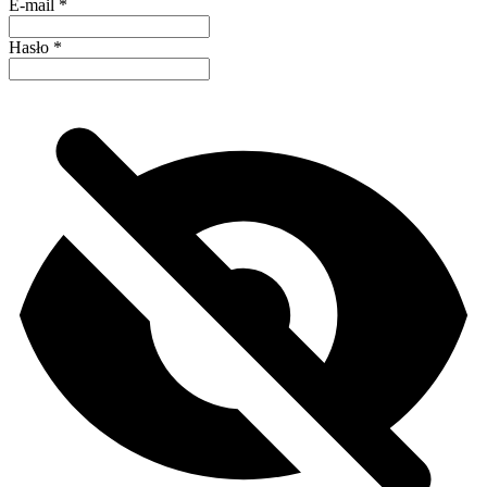
E-mail
*
Hasło
*