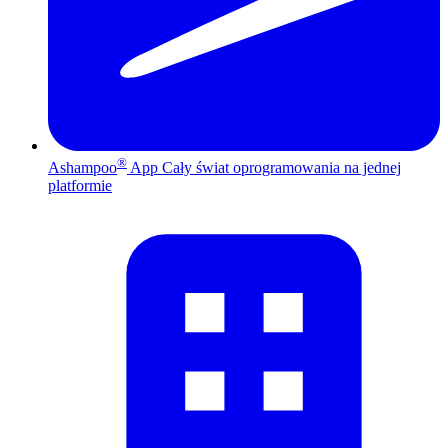
®
Ashampoo
App
Cały świat oprogramowania na jednej
platformie