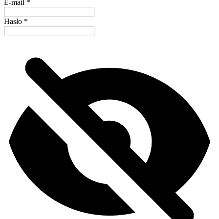
E-mail
*
Hasło
*