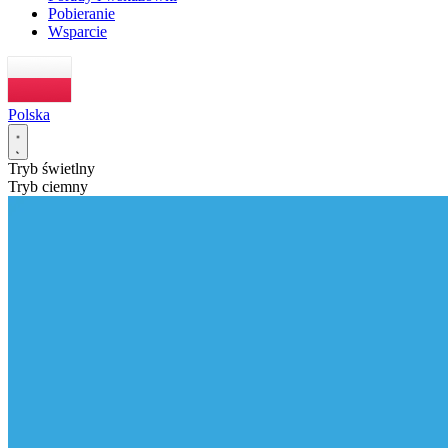
Pobieranie
Wsparcie
Polska
Tryb świetlny
Tryb ciemny