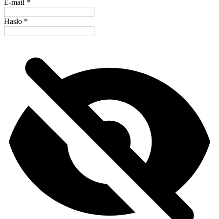
E-mail
*
Hasło
*