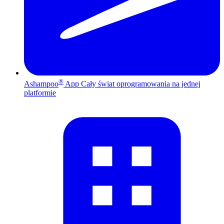
®
Ashampoo
App
Cały świat oprogramowania na jednej
platformie