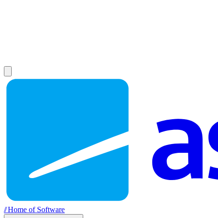
//
Home of Software