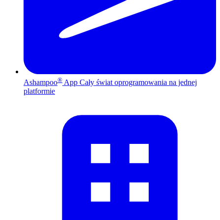
®
Ashampoo
App
Cały świat oprogramowania na jednej
platformie