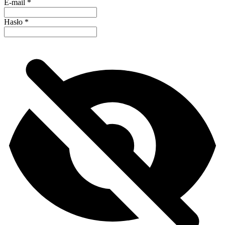
E-mail
*
Hasło
*